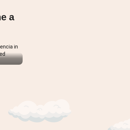
he a
di
a: