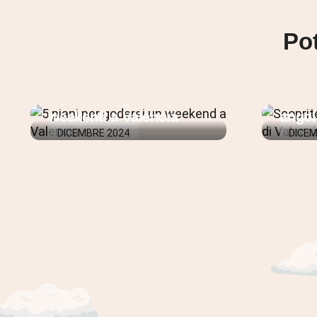
Pot
5 piani per godersi un
Scopri
weekend a Valencia
angol
DICEMBRE 2024
DICEM