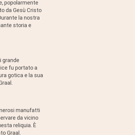
ice, popolarmente
ato da Gesù Cristo
Durante la nostra
ante storia e
di grande
lice fu portato a
ura gotica e la sua
Graal.
umerosi manufatti
servare da vicino
uesta reliquia. È
to Graal.