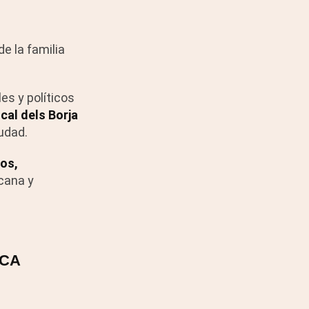
de la familia
es y políticos
cal dels Borja
udad.
ños,
cana y
ICA