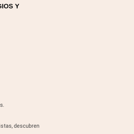
GIOS Y
s.
istas, descubren