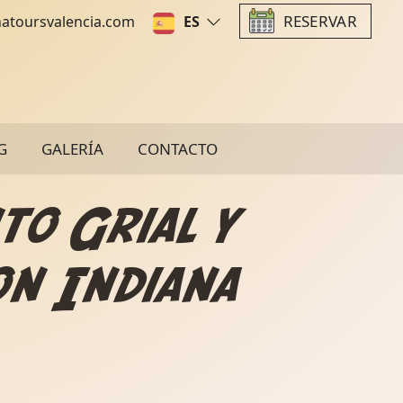
RESERVAR
natoursvalencia.com
ES
G
GALERÍA
CONTACTO
to Grial y
on Indiana