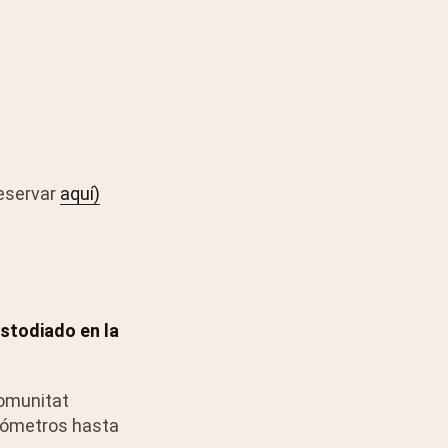
reservar
aquí)
ustodiado en la
Comunitat
kilómetros hasta