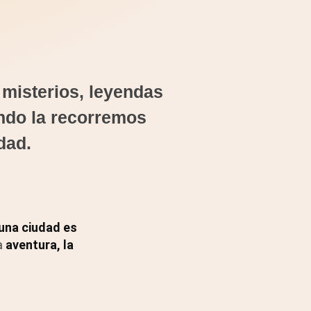
 misterios, leyendas
ndo la recorremos
dad.
una ciudad es
a
aventura, la