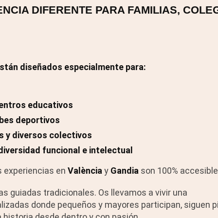
NCIA DIFERENTE PARA FAMILIAS, COLE
stán diseñados especialmente para:
centros educativos
ubes deportivos
 y diversos colectivos
iversidad funcional e intelectual
 experiencias en
València
y
Gandia
son 100% accesible
s guiadas tradicionales. Os llevamos a vivir una
alizadas donde pequeños y mayores participan, siguen p
 historia desde dentro y con pasión.