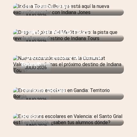
con Indiana Jones
JULIO 2026
Dragut, el pirata del Mediterráneo:
la pista que revela el nuevo
destino de Indiana Tours
JULIO 2026
Nueva excursión escolar en la
Comunitat Valenciana: ¿adivinas
el próximo destino de Indiana
Tours?
JULIO 2026
Excursiones escolares en Gandia:
Territorio Borgia
Excursiones escolares en
JULIO 2026
Valencia: el Santo Grial está en
Valencia, ¿saben tus alumnos
dónde?
JUNIO 2026