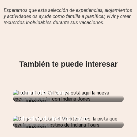
Esperamos que esta selección de experiencias, alojamientos
y actividades os ayude como familia a planificar, vivir y crear
recuerdos inolvidables durante sus vacaciones.
También te puede interesar
Indiana Tours Cullera: ya está
aquí la nueva excursión escolar
con Indiana Jones
JULIO 2026
Dragut, el pirata del Mediterráneo:
la pista que revela el nuevo
destino de Indiana Tours
JULIO 2026
Nueva excursión escolar en la
Comunitat Valenciana: ¿adivinas