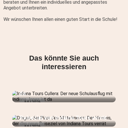
beraten und Ihnen ein individuelles und angepasstes
Angebot unterbreiten.
Wir wünschen Ihnen allen einen guten Start in die Schule!
Das könnte Sie auch
interessieren
Indiana Tours Cullera: Der neue
Schulausflug mit Indiana Jones ist
da
JULI 2026
Dragut, der Pirat des Mittelmeers:
Der Hinweis, der das neue
Reiseziel von Indiana Tours verrät
JULI 2026
Neuer Schulausflug in der Region