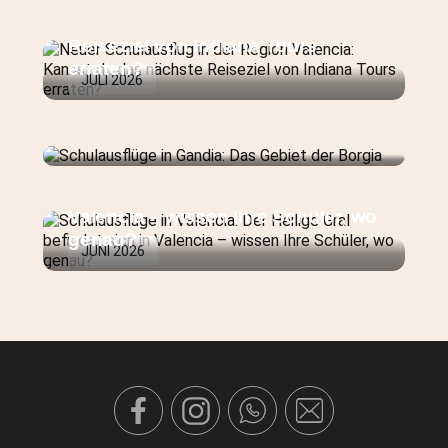
Valencia: Kannst du das nächste
Reiseziel von Indiana Tours
erraten?
JULI 2026
Schulausflüge in Gandia: Das
Gebiet der Borgia
Schulausflüge in Valencia: Der
JULI 2026
Heilige Gral befindet sich in
Valencia – wissen Ihre Schüler, wo
genau?
JUNI 2026