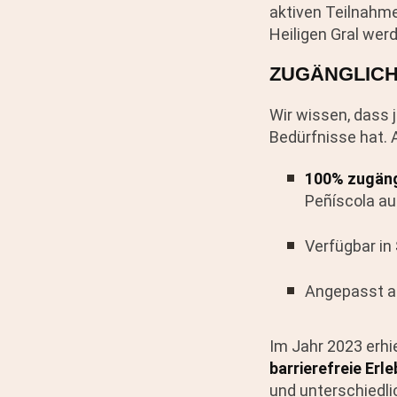
aktiven Teilnahme
Heiligen Gral wer
ZUGÄNGLICH
Wir wissen, dass 
Bedürfnisse hat. 
100% zugäng
Peñíscola au
Verfügbar in
Angepasst 
Im Jahr 2023 erhi
barrierefreie Erle
und unterschiedl