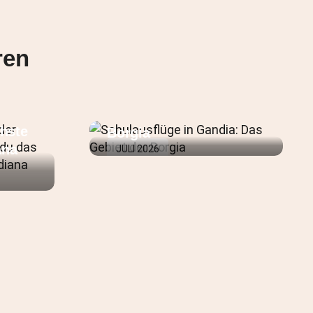
ren
g in
Schulausflüge in
a:
Gandia: Das Gebiet der
hste
Borgia
ana
JULI 2026