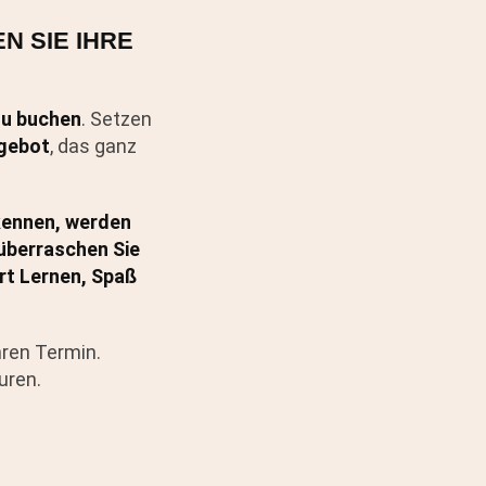
N SIE IHRE
zu buchen
. Setzen
ngebot
, das ganz
kennen, werden
überraschen Sie
rt Lernen, Spaß
hren Termin.
uren.