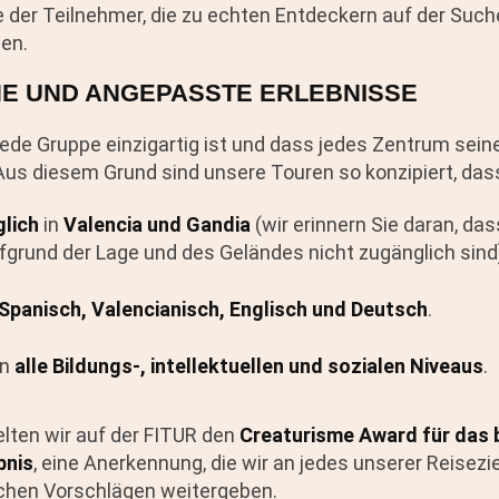
 der Teilnehmer, die zu echten Entdeckern auf der Suc
den.
E UND ANGEPASSTE ERLEBNISSE
jede Gruppe einzigartig ist und dass jedes Zentrum sein
Aus diesem Grund sind unsere Touren so konzipiert, das
lich
in
Valencia und Gandia
(wir erinnern Sie daran, das
fgrund der Lage und des Geländes nicht zugänglich sind
Spanisch, Valencianisch, Englisch und Deutsch
.
an
alle Bildungs-, intellektuellen und sozialen Niveaus
.
elten wir auf der FITUR den
Creaturisme Award für das 
bnis
, eine Anerkennung, die wir an jedes unserer Reisezi
ichen Vorschlägen weitergeben.