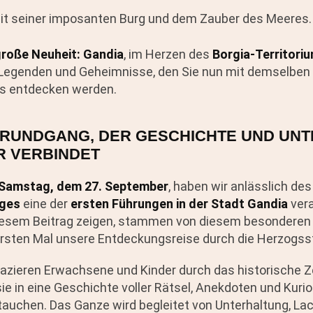
mit seiner imposanten Burg und dem Zauber des Meeres.
roße Neuheit: Gandia
, im Herzen des
Borgia-Territori
Legenden und Geheimnisse, den Sie nun mit demselben
es entdecken werden.
N RUNDGANG, DER GESCHICHTE UND UN
R VERBINDET
Samstag, dem 27. September
, haben wir anlässlich des
ages
eine der
ersten Führungen in der Stadt Gandia
vera
 diesem Beitrag zeigen, stammen von diesem besonderen
rsten Mal unsere Entdeckungsreise durch die Herzogsst
pazieren Erwachsene und Kinder durch das historische 
ie in eine Geschichte voller Rätsel, Anekdoten und Kurio
ntauchen. Das Ganze wird begleitet von Unterhaltung, La