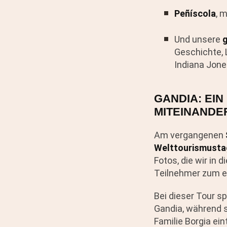
Peñíscola
, 
Und unsere
g
Geschichte, 
Indiana Jon
GANDIA: EI
MITEINANDE
Am vergangenen
Welttourismust
Fotos, die wir in
Teilnehmer zum e
Bei dieser Tour s
Gandia, während s
Familie Borgia ei