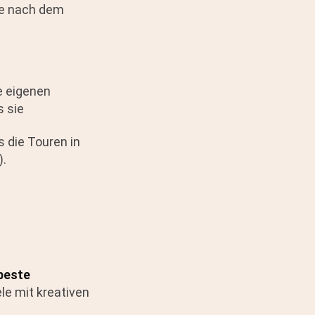
he nach dem
e eigenen
s sie
s die Touren in
).
beste
ele mit kreativen