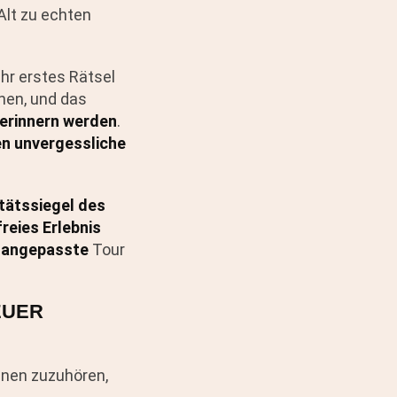
Alt zu echten
ihr erstes Rätsel
hen, und das
r erinnern werden
.
en unvergessliche
tätssiegel des
reies Erlebnis
d angepasste
Tour
EUER
enen zuzuhören,