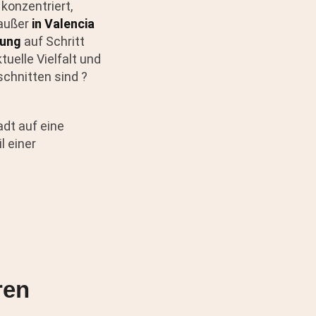
konzentriert,
außer
in Valencia
nung
auf Schritt
tuelle Vielfalt und
schnitten sind ?
adt auf eine
l einer
ren