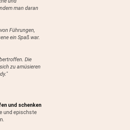
sche und
, indem man daran
n von Führungen,
sene ein Spaß war.
bertroffen. Die
 sich zu amüsieren
dy."
fen und schenken
ste und epischste
n.