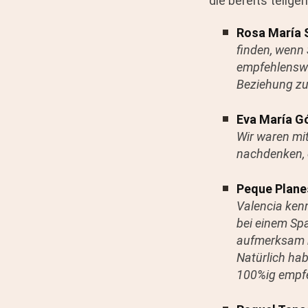
die bereits teil
Rosa María 
finden, wenn
empfehlenswer
Beziehung zu
Eva María G
Wir waren mi
nachdenken, e
Peque Plane
Valencia kenn
bei einem Spa
aufmerksam b
Natürlich ha
100%ig empfe