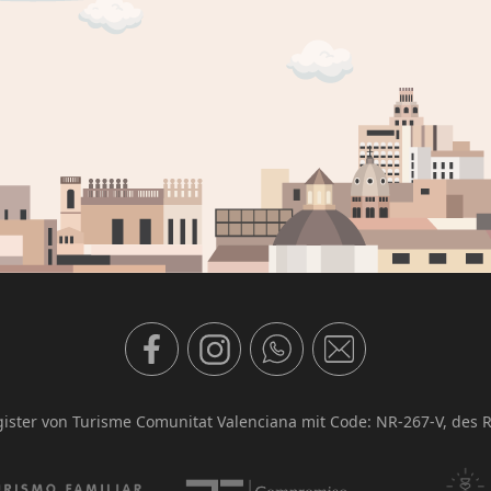
gister von Turisme Comunitat Valenciana mit Code: NR-267-V, des