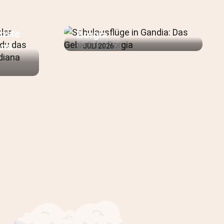
g in
Schulausflüge in
a:
Gandia: Das Gebiet der
hste
Borgia
ana
JULI 2026