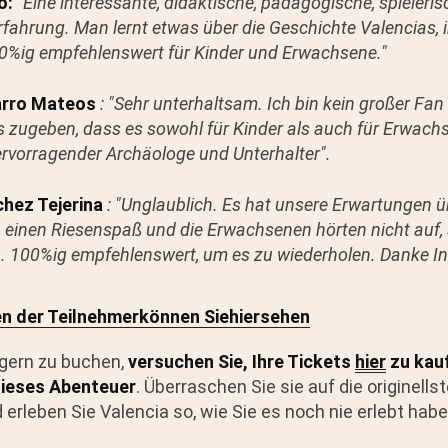
o:
"Eine interessante, didaktische, pädagogische, spieleri
fahrung. Man lernt etwas über die Geschichte Valencias
00%ig empfehlenswert für Kinder und Erwachsene."
arro Mateos
: "Sehr unterhaltsam. Ich bin kein großer Fa
s zugeben, dass es sowohl für Kinder als auch für Erwach
hervorragender Archäologe und Unterhalter".
hez Tejerina
: "Unglaublich. Es hat unsere Erwartungen ü
n einen Riesenspaß und die Erwachsenen hörten nicht auf,
n. 100%ig empfehlenswert, um es zu wiederholen. Danke In
n der Teilnehmer
können Sie
hier
sehen
gern zu buchen,
versuchen Sie, Ihre Tickets
hier
zu kau
 dieses Abenteuer
. Überraschen Sie sie auf die originell
erleben Sie Valencia so, wie Sie es noch nie erlebt habe