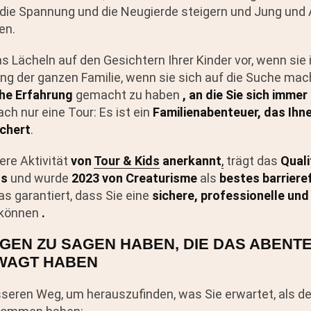
die Spannung und die Neugierde steigern und Jung und 
en.
as Lächeln auf den Gesichtern Ihrer Kinder vor, wenn sie 
ung der ganzen Familie, wenn sie sich auf die Suche mac
che Erfahrung
gemacht zu haben
, an die Sie sich imme
fach nur eine Tour: Es ist ein
Familienabenteuer, das Ihn
chert
.
ere Aktivität
von
Tour & Kids
anerkannt
,
trägt das
Quali
us
und wurde
2023 von Creaturisme
als
bestes barrieref
s garantiert, dass Sie eine
sichere, professionelle un
 können
.
IGEN ZU SAGEN HABEN, DIE DAS ABENT
WAGT HABEN
sseren Weg, um herauszufinden, was Sie erwartet, als d